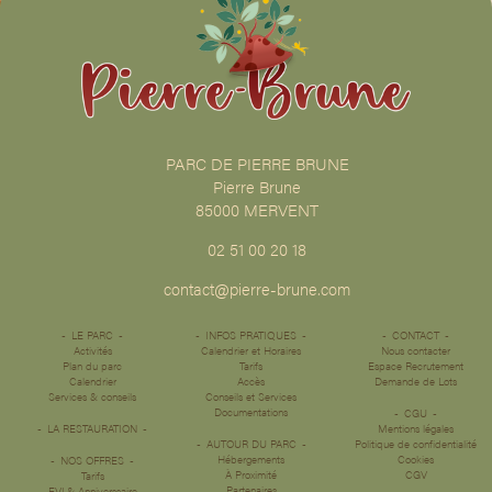
PARC DE PIERRE BRUNE
Pierre Brune
85000 MERVENT
02 51 00 20 18
contact@pierre-brune.com
LE PARC
INFOS PRATIQUES
CONTACT
Activités
Calendrier et Horaires
Nous contacter
Plan du parc
Tarifs
Espace Recrutement
Calendrier
Accès
Demande de Lots
Services & conseils
Conseils et Services
Documentations
CGU
LA RESTAURATION
Mentions légales
AUTOUR DU PARC
Politique de confidentialité
Hébergements
Cookies
NOS OFFRES
À Proximité
CGV
Tarifs
Partenaires
EVJ & Anniverssaire